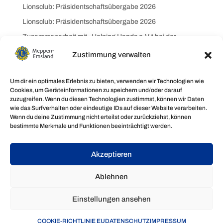
Lionsclub: Präsidentschaftsübergabe 2026
Lionsclub: Präsidentschaftsübergabe 2026
Zusammenarbeit mit „Helping Hands e.V.“ bei der
Ukrainehilfe
Zustimmung verwalten
Zusammenarbeit mit „Helping Hands e.V.“ bei der
Ukrainehilfe
Um dir ein optimales Erlebnis zu bieten, verwenden wir Technologien wie
Aalverkauf auf dem Weihnachtsmarkt brachte über 3200
Cookies, um Geräteinformationen zu speichern und/oder darauf
zuzugreifen. Wenn du diesen Technologien zustimmst, können wir Daten
€!
wie das Surfverhalten oder eindeutige IDs auf dieser Website verarbeiten.
Wenn du deine Zustimmung nicht erteilst oder zurückziehst, können
Neueste Kommentare
bestimmte Merkmale und Funktionen beeinträchtigt werden.
Es sind keine Kommentare vorhanden.
Akzeptieren
Ablehnen
Einstellungen ansehen
© 2024 A.M.
Impressum •
Datenschutz •
COOKIE-RICHTLINIE EU
Cookie-Richtlinie (EU)
DATENSCHUTZ
IMPRESSUM